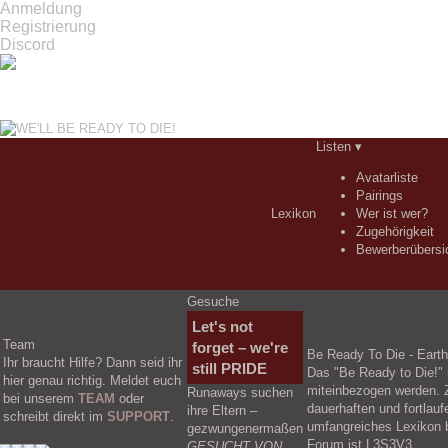
Anmeldung
Registrierung
Discord
Listen ▾
Avatarliste
Pairings
Lexikon
Wer ist wer?
Zugehörigkeit
Bewerberübersi
Gesuche
Let's not
Team
forget – we're
Be Ready To Die - Eart
Ihr braucht Hilfe? Dann seid ihr
still PRIDE
Das "Be Ready to Die!"
hier genau richtig. Meldet euch
miteinbezogen werden. Z
Runaways suchen
bei unserem
TEAM
oder
dauerhaften und fortlau
ihre Eltern –
schreibt direkt im
SUPPORT
.
umfangreiches Lexikon b
gezwungenermaßen
Forum ist L3S3V3.
GESUCHT VON