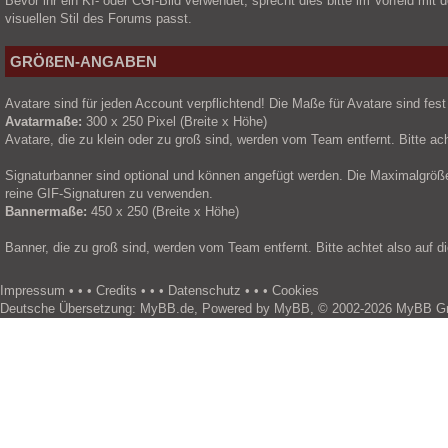
Bevor ihr ein KI- oder CGI-Bild verwendet, sprecht dies bitte im Vorfeld m
visuellen Stil des Forums passt.
GRÖßEN-ANGABEN
Avatare sind für jeden Account verpflichtend! Die Maße für Avatare sind fes
Avatarmaße:
300 x 250 Pixel (Breite x Höhe)
Avatare, die zu klein oder zu groß sind, werden vom Team entfernt. Bitte ach
Signaturbanner sind optional und können angefügt werden. Die Maximalgröße f
reine GIF-Signaturen zu verwenden.
Bannermaße:
450 x 250 (Breite x Höhe)
Banner, die zu groß sind, werden vom Team entfernt. Bitte achtet also auf d
Impressum
• • •
Credits
• • •
Datenschutz
• • •
Cookies
Deutsche Übersetzung:
MyBB.de
, Powered by
MyBB
, © 2002-2026
MyBB Gr