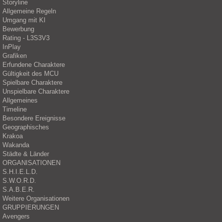
Storyline
Allgemeine Regeln
Umgang mit KI
Bewerbung
Rating - L3S3V3
InPlay
Grafiken
Erfundene Charaktere
Gültigkeit des MCU
Spielbare Charaktere
Unspielbare Charaktere
Allgemeines
Timeline
Besondere Ereignisse
Geographisches
Krakoa
Wakanda
Städte & Länder
ORGANISATIONEN
S.H.I.E.L.D.
S.W.O.R.D.
S.A.B.E.R.
Weitere Organisationen
GRUPPIERUNGEN
Avengers