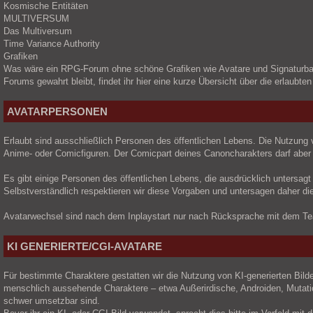
Kosmische Entitäten
MULTIVERSUM
Das Multiversum
Time Variance Authority
Grafiken
Was wäre ein RPG-Forum ohne schöne Grafiken wie Avatare und Signaturbanne
Forums gewahrt bleibt, findet ihr hier eine kurze Übersicht über die erlaubt
AVATARPERSONEN
Erlaubt sind ausschließlich Personen des öffentlichen Lebens. Die Nutzung 
Anime- oder Comicfiguren. Der Comicpart deines Canoncharakters darf aber 
Es gibt einige Personen des öffentlichen Lebens, die ausdrücklich untersagt
Selbstverständlich respektieren wir diese Vorgaben und untersagen daher d
Avatarwechsel sind nach dem Inplaystart nur nach Rücksprache mit dem Te
KI GENERIERTE/CGI-AVATARE
Für bestimmte Charaktere gestatten wir die Nutzung von KI-generierten Bilder
menschlich aussehende Charaktere – etwa Außerirdische, Androiden, Mutatio
schwer umsetzbar sind.