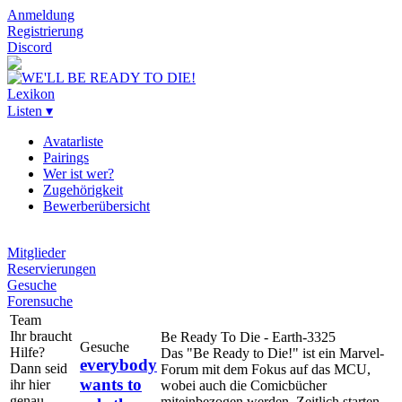
Anmeldung
Registrierung
Discord
Lexikon
Listen ▾
Avatarliste
Pairings
Wer ist wer?
Zugehörigkeit
Bewerberübersicht
Mitglieder
Reservierungen
Gesuche
Forensuche
Team
Ihr braucht
Be Ready To Die - Earth-3325
Gesuche
Hilfe?
Das "Be Ready to Die!" ist ein Marvel-
everybody
Dann seid
Forum mit dem Fokus auf das MCU,
wants to
ihr hier
wobei auch die Comicbücher
genau
miteinbezogen werden. Zeitlich starten