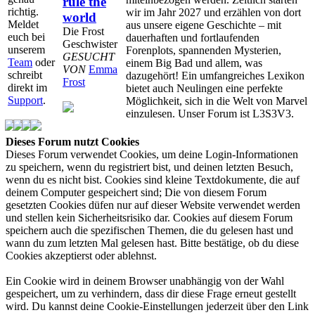
rule the
richtig.
wir im Jahr 2027 und erzählen von dort
world
Meldet
aus unsere eigene Geschichte – mit
Die Frost
euch bei
dauerhaften und fortlaufenden
Geschwister
unserem
Forenplots, spannenden Mysterien,
GESUCHT
Team
oder
einem Big Bad und allem, was
VON
Emma
schreibt
dazugehört! Ein umfangreiches Lexikon
Frost
direkt im
bietet auch Neulingen eine perfekte
Support
.
Möglichkeit, sich in die Welt von Marvel
einzulesen. Unser Forum ist L3S3V3.
Dieses Forum nutzt Cookies
Dieses Forum verwendet Cookies, um deine Login-Informationen
zu speichern, wenn du registriert bist, und deinen letzten Besuch,
wenn du es nicht bist. Cookies sind kleine Textdokumente, die auf
deinem Computer gespeichert sind; Die von diesem Forum
gesetzten Cookies düfen nur auf dieser Website verwendet werden
und stellen kein Sicherheitsrisiko dar. Cookies auf diesem Forum
speichern auch die spezifischen Themen, die du gelesen hast und
wann du zum letzten Mal gelesen hast. Bitte bestätige, ob du diese
Cookies akzeptierst oder ablehnst.
Ein Cookie wird in deinem Browser unabhängig von der Wahl
gespeichert, um zu verhindern, dass dir diese Frage erneut gestellt
wird. Du kannst deine Cookie-Einstellungen jederzeit über den Link