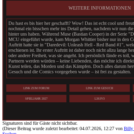
entdeckte er ein neues Atelier, und do
Muse wiedergeboren. Mit neuen Kräften
WEITERE INFORMATIONEN
Überzeugung, dass die Welt ihn erneut b
unaufhaltsam.
Du hast es bis hier her geschafft? Wow! Das ist echt cool und freu
nochmal ein bisschen mehr ins Detail gehen, nachdem wir nun di
hinter uns haben. Während Muse (Bastian Cooper) in der Serie "D
MCU eingeführt wurde, kam Morgan Whittier bisher nur in den Co
Auftritt hatte sie in "Daredevil: Unleash Hell - Red Band #1", we
erschienen ist. Ihr erster Auftritt ist daher noch nicht allzu lange 
oder andere Freiheit, was sie angeht. Ich persönlich fände es toll,
Partnern werden würden – keine Liebenden, das möchte ich direkt 
Kunst teilen, das Morden und das Kämpfen. Doch alles darum her
Gesuch und die Comics vorgegeben wurde – ist frei zu gestalten.
Ich poste mehrmals im Monat und lege den Fokus stark auf Plots. 
Charakterentwicklung und weniger darum, einfach planlos Szenen
LINK ZUM FORUM
LINK ZUM GESUCH
heißt aber nicht, dass ich alles durchgeplant haben will – im Gege
reicht völlig, der Rest darf sich gerne dynamisch entwickeln. Wicht
SPIELJAHR 2027
L3S3V3
gewisse Selbstständigkeit mit dem Charakter entsteht, also auch In
Usern. Die Community hier ist wirklich klasse – alle haben Lust 
viel Begeisterung mit wie ich.
Signaturen sind für Gäste nicht sichtbar.
Also, worauf wartest du noch? Komm zu uns und hauche Morgan 
(Dieser Beitrag wurde zuletzt bearbeitet: 04.07.2026, 12:27 von
Bill
Suchen