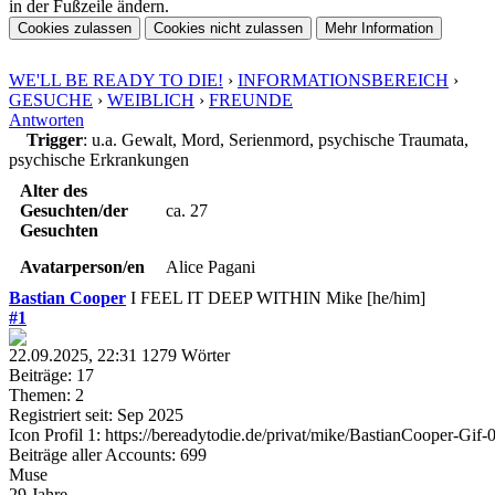
in der Fußzeile ändern.
WE'LL BE READY TO DIE!
›
INFORMATIONSBEREICH
›
GESUCHE
›
WEIBLICH
›
FREUNDE
Antworten
Trigger
: u.a. Gewalt, Mord, Serienmord, psychische Traumata,
psychische Erkrankungen
Alter des
Gesuchten/der
ca. 27
Gesuchten
Avatarperson/en
Alice Pagani
Bastian Cooper
I FEEL IT DEEP WITHIN
Mike
[he/him]
#1
22.09.2025, 22:31
1279
Wörter
Beiträge: 17
Themen: 2
Registriert seit: Sep 2025
Icon Profil 1: https://bereadytodie.de/privat/mike/BastianCooper-Gif-
Beiträge aller Accounts: 699
Muse
29 Jahre