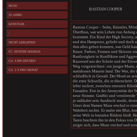
MUSE
BASTIAN COOPER
29 JAHRE
KÜNSTLER
Bastian Cooper – Sohn, Künstler, Mör
Überfluss, war sein Leben von Anfang
-
bestimmt. Ein Kind der High Society,
und den Hamptons, geliebt und doch u
NICHT GEBLIPPED
ihm alles geben konnten, was Geld kauf
Kunst. Farben, Formen und Skizzen wur
FC: HUNTER DOOHAN
Rastlosigkeit in Konflikten und Aggre
CA. 4.000 ZEICHEN
Rauswurf aus der Schule und der Einwe
Weg vorgezeichnet: ein junger Mann, d
CA. 2 X PRO MONAT
stattdessen Mauern fand. Die Wut, die i
schließlich in Gewalt. Der Mord an s
die erste Schwelle, die er überschritt.
lebte isoliert, zwischen erneuten Klin
Fassaden. Erst in der Anonymität der S
neue Stimme. Graffiti und verstörende
je radikaler sein Ausdruck wurde, desto
Unter dem Namen Muse erschuf er eine 
Wahrheit suchte. Er malte mit Blut, fo
seine Welt in brutalen Bildern bloß. He
Taten brachten ihn in den Fokus von D
zeigte sich, dass Muse erschuf und zers
von Heather Glenn, die er selbst zum T
wollte. Doch in seinem Tod fand er kei