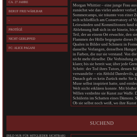
CA. 27 JAHRE
Morgan Whittier – eine junge Frau au
zunächst wie das vieler anderer verlief.
BERUF FREI WÄHLBAR
Sommercamps, sie träumte von einer Zu
sich schließlich am Conservatory of Vi
-
Leinwänden und Kommilitonen fand sie
Ablehnung fraß sich in sie hinein, bis e
PROTÉGÉ
Teil, der an einem Ort erwachte, den si
NICHT GEBLIPPED
Flammen der Hölle begegnete dieses F
Qualen in Bilder und Schmerz in Forme
FC: ALICE PAGANI
dasselbe Verlangen, denselben Hunger 
in Farben, die nur sie verstand. Von 
nicht mehr dieselbe. Die Verbindung z
klarer, bis sie bereit war, über jede Gr
Schritt: der Tod ihres Tutors, dessen K
verwandelte – ein Abbild Daredevils, g
Danach gab es kein Zurück mehr. Sie kl
Muse selbst inspiriert hatte, und entdec
Welt nicht erklären konnte. Mit bloßer
Willen verdrehte sie Kunst zur Waffe. 
Schülerin im Schatten eines Dämons. S
Ob sie selbst noch weiß, wo ihre Kuns
beginnt, bleibt ungewiss. Sicher ist nur
führen hinaus in eine Welt, die ihre Bil
SUCHEND
[BILD NUR FÜR MITGLIEDER SICHTBAR]