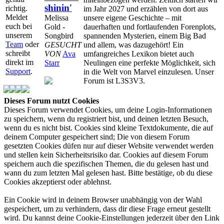
shinin′
richtig.
im Jahr 2027 und erzählen von dort aus
Meldet
Melissa
unsere eigene Geschichte – mit
euch bei
Gold -
dauerhaften und fortlaufenden Forenplots,
unserem
Songbird
spannenden Mysterien, einem Big Bad
Team
oder
GESUCHT
und allem, was dazugehört! Ein
schreibt
VON
Ava
umfangreiches Lexikon bietet auch
direkt im
Starr
Neulingen eine perfekte Möglichkeit, sich
Support
.
in die Welt von Marvel einzulesen. Unser
Forum ist L3S3V3.
Dieses Forum nutzt Cookies
Dieses Forum verwendet Cookies, um deine Login-Informationen
zu speichern, wenn du registriert bist, und deinen letzten Besuch,
wenn du es nicht bist. Cookies sind kleine Textdokumente, die auf
deinem Computer gespeichert sind; Die von diesem Forum
gesetzten Cookies düfen nur auf dieser Website verwendet werden
und stellen kein Sicherheitsrisiko dar. Cookies auf diesem Forum
speichern auch die spezifischen Themen, die du gelesen hast und
wann du zum letzten Mal gelesen hast. Bitte bestätige, ob du diese
Cookies akzeptierst oder ablehnst.
Ein Cookie wird in deinem Browser unabhängig von der Wahl
gespeichert, um zu verhindern, dass dir diese Frage erneut gestellt
wird. Du kannst deine Cookie-Einstellungen jederzeit über den Link