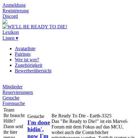
Anmeldung
Registrierung
Discord
Lexikon
Listen ▾
Avatarliste
Pairings
Wer ist wer?
Zugehörigkeit
Bewerberübersicht
Mitglieder
Reservierungen
Gesuche
Forensuche
Team
Ihr braucht
Be Ready To Die - Earth-3325
Gesuche
Hilfe?
Das "Be Ready to Die!" ist ein Marvel-
I'm done
Dann seid
Forum mit dem Fokus auf das MCU,
hidin′,
ihr hier
wobei auch die Comicbücher
now I'm
genau
miteinbezogen werden. Zeitlich starten wir