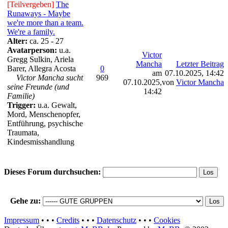
[Teilvergeben]
The
Runaways - Maybe
we're more than a team.
We're a family.
Alter:
ca. 25 - 27
Avatarperson:
u.a.
Victor
Gregg Sulkin, Ariela
Mancha
Letzter Beitrag
Barer, Allegra Acosta
0
am
07.10.2025, 14:42
Victor Mancha sucht
969
07.10.2025,
von
Victor Mancha
seine Freunde (und
14:42
Familie)
Trigger:
u.a. Gewalt,
Mord, Menschenopfer,
Entführung, psychische
Traumata,
Kindesmisshandlung
Dieses Forum durchsuchen:
Gehe zu:
Impressum
• • •
Credits
• • •
Datenschutz
• • •
Cookies