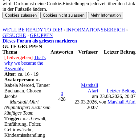
wird. Du kannst deine Cookie-Einstellungen jederzeit über den Link
in der Fußzeile ändern.
WE'LL BE READY TO DIE!
›
INFORMATIONSBEREICH
›
GESUCHE
›
GRUPPEN
Dieses Forum als gelesen markieren
GUTE GRUPPEN
Thema
Antworten
Verfasser
Letzter Beitrag
[Teilvergeben]
That's
why we became the
Assembly
Alter:
ca. 16 - 19
Avatarperson:
u.a.
Isabela Merced, Tanner
Marshall
Buchanan, Chosen
Afari
Letzter Beitrag
0
Jacobs
am
23.03.2026, 20:07
428
Marshall Afari
23.03.2026,
von
Marshall Afari
(Nightdrifter) sucht sein
20:07
künftiges Team
Trigger:
u.a. Gewalt,
Entführung, Folter,
Gehirnwäsche,
Kindesmisshandlung