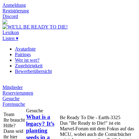
Anmeldung
Registrierung
Discord
Lexikon
Listen ▾
Avatarliste
Pairings
Wer ist wer?
Zugehörigkeit
Bewerberübersicht
Mitglieder
Reservierungen
Gesuche
Forensuche
Gesuche
Team
What is a
Be Ready To Die - Earth-3325
Ihr braucht
legacy? It’s
Das "Be Ready to Die!" ist ein
Hilfe?
Marvel-Forum mit dem Fokus auf das
planting
Dann seid
MCU, wobei auch die Comicbücher
ihr hier
seeds in a