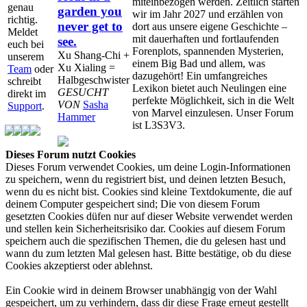
miteinbezogen werden. Zeitlich starten
genau
garden you
wir im Jahr 2027 und erzählen von
richtig.
never get to
dort aus unsere eigene Geschichte –
Meldet
mit dauerhaften und fortlaufenden
see.
euch bei
Forenplots, spannenden Mysterien,
Xu Shang-Chi +
unserem
einem Big Bad und allem, was
Xu Xialing =
Team
oder
dazugehört! Ein umfangreiches
Halbgeschwister
schreibt
Lexikon bietet auch Neulingen eine
GESUCHT
direkt im
perfekte Möglichkeit, sich in die Welt
VON
Sasha
Support
.
von Marvel einzulesen. Unser Forum
Hammer
ist L3S3V3.
Dieses Forum nutzt Cookies
Dieses Forum verwendet Cookies, um deine Login-Informationen
zu speichern, wenn du registriert bist, und deinen letzten Besuch,
wenn du es nicht bist. Cookies sind kleine Textdokumente, die auf
deinem Computer gespeichert sind; Die von diesem Forum
gesetzten Cookies düfen nur auf dieser Website verwendet werden
und stellen kein Sicherheitsrisiko dar. Cookies auf diesem Forum
speichern auch die spezifischen Themen, die du gelesen hast und
wann du zum letzten Mal gelesen hast. Bitte bestätige, ob du diese
Cookies akzeptierst oder ablehnst.
Ein Cookie wird in deinem Browser unabhängig von der Wahl
gespeichert, um zu verhindern, dass dir diese Frage erneut gestellt