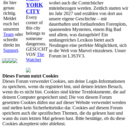
ihr hier
wobei auch die Comicbücher
YORK
genau
miteinbezogen werden. Zeitlich starten wir
CITY
richtig.
im Jahr 2027 und erzählen von dort aus
Every
Meldet
unsere eigene Geschichte – mit
corner of
euch bei
dauerhaften und fortlaufenden Forenplots,
this city
unserem
spannenden Mysterien, einem Big Bad
belongs to
Team
oder
und allem, was dazugehört! Ein
someone
schreibt
umfangreiches Lexikon bietet auch
dangerous.
direkt im
Neulingen eine perfekte Möglichkeit, sich
GESUCHT
Support
.
in die Welt von Marvel einzulesen. Unser
VON
The
Forum ist L3S3V3.
Watcher
Dieses Forum nutzt Cookies
Dieses Forum verwendet Cookies, um deine Login-Informationen
zu speichern, wenn du registriert bist, und deinen letzten Besuch,
wenn du es nicht bist. Cookies sind kleine Textdokumente, die auf
deinem Computer gespeichert sind; Die von diesem Forum
gesetzten Cookies düfen nur auf dieser Website verwendet werden
und stellen kein Sicherheitsrisiko dar. Cookies auf diesem Forum
speichern auch die spezifischen Themen, die du gelesen hast und
wann du zum letzten Mal gelesen hast. Bitte bestätige, ob du diese
Cookies akzeptierst oder ablehnst.