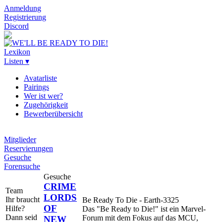
Anmeldung
Registrierung
Discord
Lexikon
Listen ▾
Avatarliste
Pairings
Wer ist wer?
Zugehörigkeit
Bewerberübersicht
Mitglieder
Reservierungen
Gesuche
Forensuche
Gesuche
CRIME
Team
LORDS
Ihr braucht
Be Ready To Die - Earth-3325
OF
Hilfe?
Das "Be Ready to Die!" ist ein Marvel-
Dann seid
Forum mit dem Fokus auf das MCU,
NEW