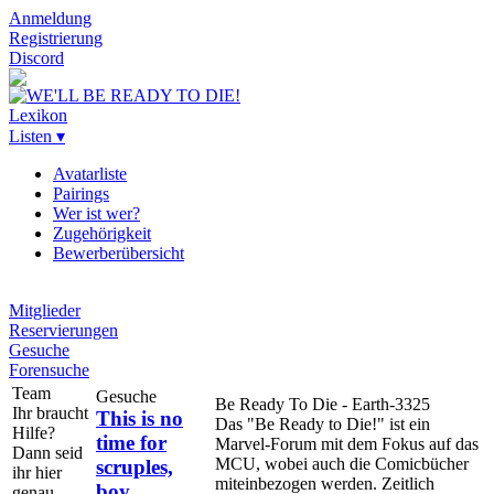
Anmeldung
Registrierung
Discord
Lexikon
Listen ▾
Avatarliste
Pairings
Wer ist wer?
Zugehörigkeit
Bewerberübersicht
Mitglieder
Reservierungen
Gesuche
Forensuche
Team
Gesuche
Be Ready To Die - Earth-3325
Ihr braucht
This is no
Das "Be Ready to Die!" ist ein
Hilfe?
time for
Marvel-Forum mit dem Fokus auf das
Dann seid
MCU, wobei auch die Comicbücher
scruples,
ihr hier
miteinbezogen werden. Zeitlich
boy
genau