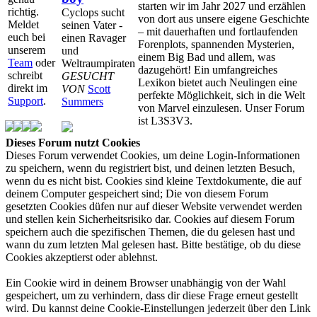
starten wir im Jahr 2027 und erzählen
richtig.
Cyclops sucht
von dort aus unsere eigene Geschichte
Meldet
seinen Vater -
– mit dauerhaften und fortlaufenden
euch bei
einen Ravager
Forenplots, spannenden Mysterien,
unserem
und
einem Big Bad und allem, was
Team
oder
Weltraumpiraten
dazugehört! Ein umfangreiches
schreibt
GESUCHT
Lexikon bietet auch Neulingen eine
direkt im
VON
Scott
perfekte Möglichkeit, sich in die Welt
Support
.
Summers
von Marvel einzulesen. Unser Forum
ist L3S3V3.
Dieses Forum nutzt Cookies
Dieses Forum verwendet Cookies, um deine Login-Informationen
zu speichern, wenn du registriert bist, und deinen letzten Besuch,
wenn du es nicht bist. Cookies sind kleine Textdokumente, die auf
deinem Computer gespeichert sind; Die von diesem Forum
gesetzten Cookies düfen nur auf dieser Website verwendet werden
und stellen kein Sicherheitsrisiko dar. Cookies auf diesem Forum
speichern auch die spezifischen Themen, die du gelesen hast und
wann du zum letzten Mal gelesen hast. Bitte bestätige, ob du diese
Cookies akzeptierst oder ablehnst.
Ein Cookie wird in deinem Browser unabhängig von der Wahl
gespeichert, um zu verhindern, dass dir diese Frage erneut gestellt
wird. Du kannst deine Cookie-Einstellungen jederzeit über den Link