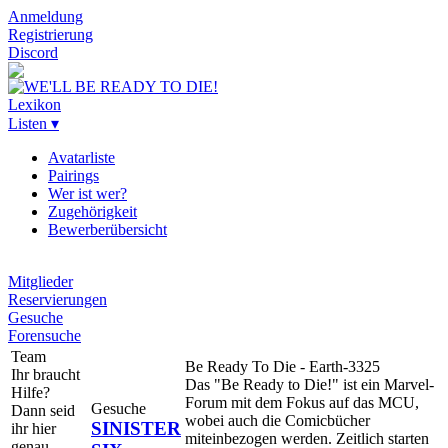
Anmeldung
Registrierung
Discord
Lexikon
Listen ▾
Avatarliste
Pairings
Wer ist wer?
Zugehörigkeit
Bewerberübersicht
Mitglieder
Reservierungen
Gesuche
Forensuche
Team
Be Ready To Die - Earth-3325
Ihr braucht
Das "Be Ready to Die!" ist ein Marvel-
Hilfe?
Forum mit dem Fokus auf das MCU,
Gesuche
Dann seid
wobei auch die Comicbücher
SINISTER
ihr hier
miteinbezogen werden. Zeitlich starten
genau