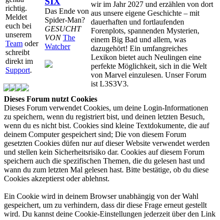
SIX
wir im Jahr 2027 und erzählen von dort
richtig.
Das Ende von
aus unsere eigene Geschichte – mit
Meldet
Spider-Man?
dauerhaften und fortlaufenden
euch bei
GESUCHT
Forenplots, spannenden Mysterien,
unserem
VON
The
einem Big Bad und allem, was
Team
oder
Watcher
dazugehört! Ein umfangreiches
schreibt
Lexikon bietet auch Neulingen eine
direkt im
perfekte Möglichkeit, sich in die Welt
Support
.
von Marvel einzulesen. Unser Forum
ist L3S3V3.
Dieses Forum nutzt Cookies
Dieses Forum verwendet Cookies, um deine Login-Informationen
zu speichern, wenn du registriert bist, und deinen letzten Besuch,
wenn du es nicht bist. Cookies sind kleine Textdokumente, die auf
deinem Computer gespeichert sind; Die von diesem Forum
gesetzten Cookies düfen nur auf dieser Website verwendet werden
und stellen kein Sicherheitsrisiko dar. Cookies auf diesem Forum
speichern auch die spezifischen Themen, die du gelesen hast und
wann du zum letzten Mal gelesen hast. Bitte bestätige, ob du diese
Cookies akzeptierst oder ablehnst.
Ein Cookie wird in deinem Browser unabhängig von der Wahl
gespeichert, um zu verhindern, dass dir diese Frage erneut gestellt
wird. Du kannst deine Cookie-Einstellungen jederzeit über den Link